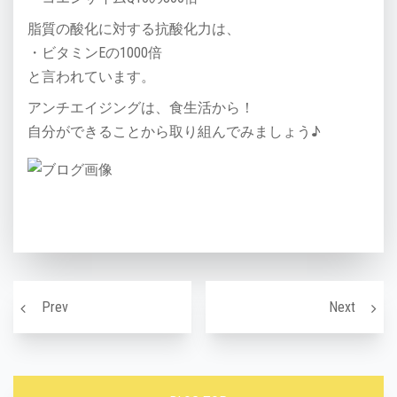
脂質の酸化に対する抗酸化力は、
・ビタミンEの1000倍
と言われています。
アンチエイジングは、食生活から！
自分ができることから取り組んでみましょう♪
投稿ナビゲーション
実は冬の方が重要？デトックスと水の関係とは？
冷え・
Prev
Next