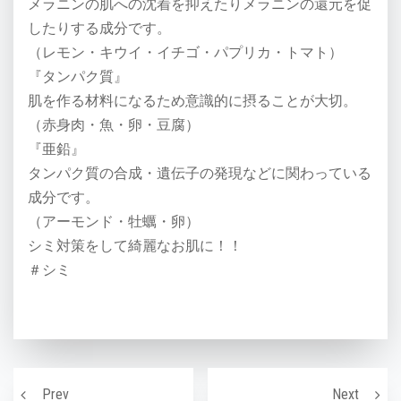
メラニンの肌への沈着を抑えたりメラニンの還元を促
したりする成分です。
（レモン・キウイ・イチゴ・パプリカ・トマト）
『タンパク質』
肌を作る材料になるため意識的に摂ることが大切。
（赤身肉・魚・卵・豆腐）
『亜鉛』
タンパク質の合成・遺伝子の発現などに関わっている
成分です。
（アーモンド・牡蠣・卵）
シミ対策をして綺麗なお肌に！！
＃シミ
投稿ナビゲーション
睡眠の質を下げる行動
夏で疲
Prev
Next