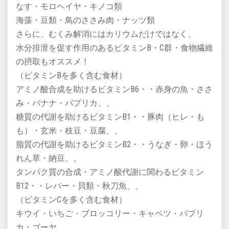
なす・モロヘイヤ・キノコ類
海藻・豆類・鳥のささみ肉・ナッツ類
さらに、むくみ解消にはカリウムだけではなく、
水分排泄を促す作用のあるビタミンB・C群・食物繊維
の摂取もオススメ！
（ビタミンBを多く含む食材）
アミノ酸合成を助けるビタミンB6・・赤身の魚・ささ
み・バナナ・パプリカ、、
糖質の代謝を助けるビタミンB1・・豚肉（ヒレ・も
も）・玄米・枝豆・豆腐、、
脂質の代謝を助けるビタミンB2・・うなぎ・卵・ほう
れん草・納豆、、
タンパク質の合成・アミノ酸代謝に関わるビタミン
B12・・レバー・貝類・秋刀魚、、
（ビタミンCを多く含む食材）
キウイ・いちご・ブロッコリー・キャベツ・パプリ
カ・ゴーヤ、、