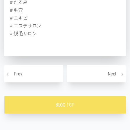
＃たるみ
＃毛穴
＃ニキビ
＃エステサロン
＃脱毛サロン
投稿ナビゲーション
バストについて～続き～
アンチ
Prev
Next
BLOG TOP