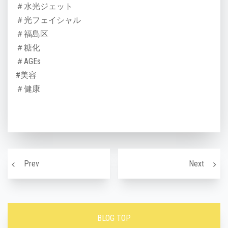
＃水光ジェット
＃光フェイシャル
＃福島区
＃糖化
＃AGEs
#美容
＃健康
投稿ナビゲーション
ニキビができやすい肌にオススメの食事〜！
光フェ
Prev
Next
BLOG TOP