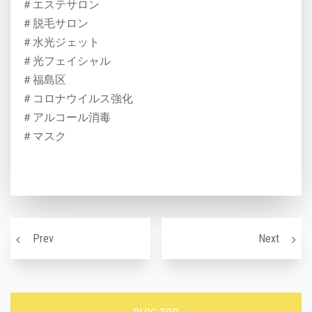
＃エステサロン
＃脱毛サロン
＃水光ジェット
＃光フェイシャル
＃福島区
＃コロナウイルス強化
＃アルコール消毒
＃マスク
投稿ナビゲーション
黄ばんだお肌
むくみ
Prev
Next