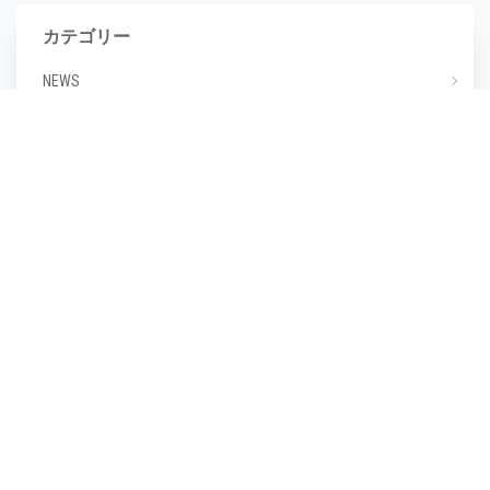
カテゴリー
NEWS
エステ
マツエク
ミックスジュース
タグ
毛穴
(1)
毛穴汚れ
(1)
気温
(1)
水分不足
(1)
汗
(1)
湿度
(1)
濡らさない
(1)
無香料
(1)
生活習慣
(1)
皮脂崩れ
(1)
種類
(1)
糖化
(1)
紫外線
(1)
紫外線対策
(1)
美しい
(1)
美しい肌
(1)
老け顔
(1)
肌あれ
(1)
肌が汚い
(1)
肌が綺麗
(1)
肌の保湿
(1)
肌の劣化
(1)
肌の悩み
(1)
肌の曲がり角
(1)
肌の状態
(1)