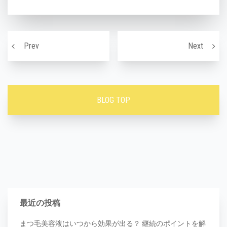
投稿ナビゲーション
妊娠中のお客様の施術/大阪市福島区エステサロン
当日予
Prev
Next
BLOG TOP
最近の投稿
まつ毛美容液はいつから効果が出る？ 継続のポイントを解