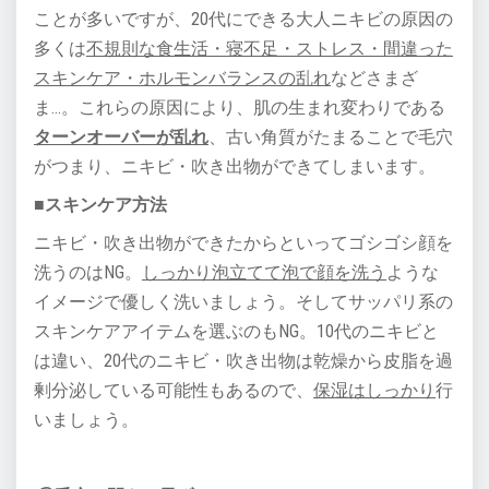
ことが多いですが、20代にできる大人ニキビの原因の
多くは
不規則な食生活・寝不足・ストレス・間違った
スキンケア・ホルモンバランスの乱れ
などさまざ
ま…。これらの原因により、肌の生まれ変わりである
ターンオーバーが乱れ
、古い角質がたまることで毛穴
がつまり、ニキビ・吹き出物ができてしまいます。
■スキンケア方法
ニキビ・吹き出物ができたからといってゴシゴシ顔を
洗うのはNG。
しっかり泡立てて泡で顔を洗う
ような
イメージで優しく洗いましょう。そしてサッパリ系の
スキンケアアイテムを選ぶのもNG。10代のニキビと
は違い、20代のニキビ・吹き出物は乾燥から皮脂を過
剰分泌している可能性もあるので、
保湿はしっかり
行
いましょう。