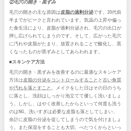
②毛穴の開き・黒ずみ
毛穴の開きの主な原因は
皮脂の過剰分泌
です。20代前
半までがピークと言われています。気温の上昇や偏っ
た食生活により、皮脂が過剰分泌され、毛穴の出口が
押し広げられてしまうのです。そして、広がった毛穴
に汚れや皮脂がたまり、放置されることで酸化し、黒
くなったものが黒ずみとしてあらわれます。
■スキンケア方法
毛穴の開き・黒ずみを改善するのに最適なスキンケア
方法は
皮脂の分泌をコントロールすること
と
古い角質
や汚れを落とすこと
。メイクをした日はその日のうち
に落とし、洗顔はしっかり泡立てて優しく洗いましょ
う。しかし、はやく改善したからといって何度も洗う
のはNG。洗いすぎは必要な皮脂も落としてしまい、
余計に皮脂の分泌を促してしまうので気を付けましょ
う。また保湿をすることも大切。べたつくからといっ