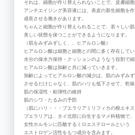
それは、細胞が作り替えられないことで、皮膚細胞
アンチエイジング美容液には、表皮の新生細胞を作
成長させる働きがあります。
ちゃんと細胞が作り替えられることで、若々しい肌
美しい状態を保つことができるようになります。
（肌をみずみずしく、、ヒアルロン酸）
ヒアルロン酸は細胞と細胞との間に多く存在してい
水分の保水力保持・クッションのようなう役割で細
ヒアルロン酸は加齢と共に減っていきます。
加齢によってヒアルロン酸の減少は、肌のみずみず
させるだけじゃなく、肌のハリも低下させて、乾燥
肌の保湿性・粘弾性の維持
肌のシワ・たるみの予防
（肌にハリ・・・プエラリアミリフィカの根エキス
プエラリアは、タイ北部に白生するマメ科植物で、
女性ホルモンに匹敵するミロエステロールという
エストロゲン活性をもつ成分を含みます。